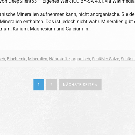
anische Mineralien aufnehmen kann, nicht anorganische. Sie de
ineralien enthalten. Das ist jedoch nicht wahr. Mineralien gibt
atrium, Kalium, Magnesium und Calcium in…
sch
,
Biochemie
,
Mineralien
,
Nährstoffe
,
organisch
,
Schüßler Salze
,
Schüssl
1
2
NÄCHSTE SEITE »