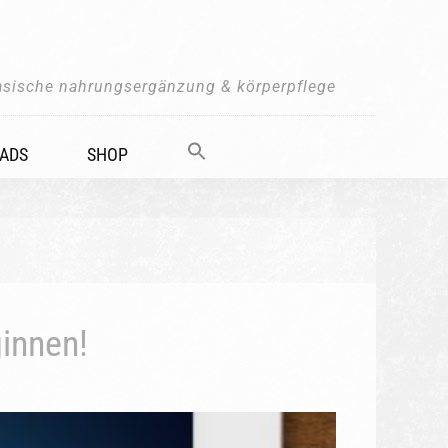
asische nahrungsergänzung & körperpflege
ADS
SHOP
innen!