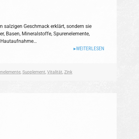
n salzigen Geschmack erklärt, sondern sie
er, Basen, Mineralstoffe, Spurenelemente,
der Hautaufnahme…
WEITERLESEN
enelemente
,
Supplement
,
Vitalität
,
Zink