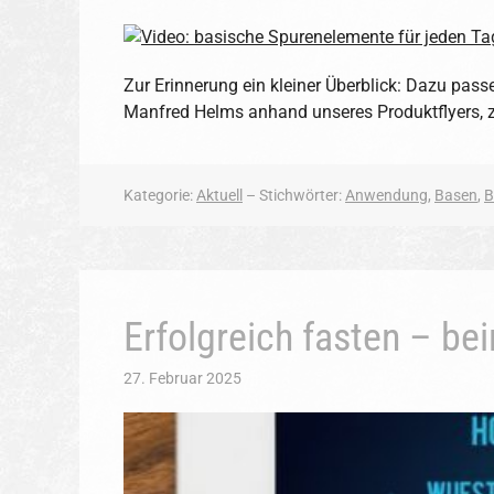
Zur Erinnerung ein kleiner Überblick: Dazu pas
Manfred Helms anhand unseres Produktflyers, 
Kategorie:
Aktuell
– Stichwörter:
Anwendung
,
Basen
,
B
Erfolgreich fasten – b
27. Februar 2025