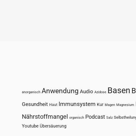
Basen
Anwendung
B
Audio
anorganisch
Azidose
Immunsystem
Gesundheit
Kur
Haut
Magen
Magnesium
Nährstoffmangel
Podcast
Selbstheilun
organisch
Salz
Youtube
Übersäuerung