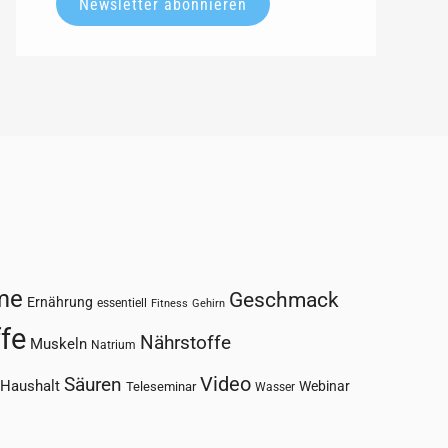
Newsletter abonnieren
me
Geschmack
Ernährung
essentiell
Fitness
Gehirn
fe
Nährstoffe
Muskeln
Natrium
Säuren
Video
-Haushalt
Webinar
Teleseminar
Wasser