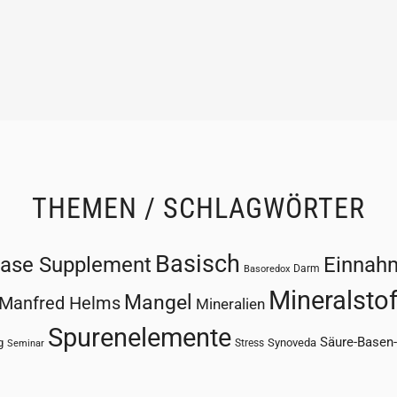
THEMEN / SCHLAGWÖRTER
Basisch
ase Supplement
Einnah
Darm
Basoredox
Mineralstof
Mangel
Manfred Helms
Mineralien
Spurenelemente
Säure-Basen
g
Synoveda
Stress
Seminar