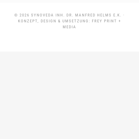
© 2026
SYNOVEDA INH. DR. MANFRED HELMS E.K.
·
KONZEPT, DESIGN & UMSETZUNG:
FREY PRINT +
MEDIA
Weitere Informationen über den gesperrten Inhalt.}