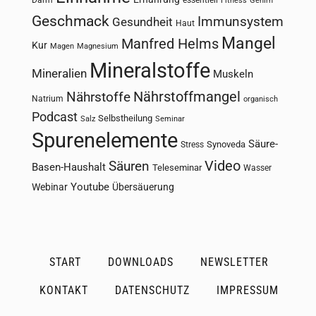
Fitness
Gehirn
Geschmack
Immunsystem
Gesundheit
Haut
Mangel
Manfred Helms
Kur
Magen
Magnesium
Mineralstoffe
Mineralien
Muskeln
Nährstoffmangel
Nährstoffe
Natrium
organisch
Podcast
Selbstheilung
Salz
Seminar
Spurenelemente
Säure-
Synoveda
Stress
Säuren
Video
Basen-Haushalt
Teleseminar
Wasser
Youtube
Webinar
Übersäuerung
START
DOWNLOADS
NEWSLETTER
KONTAKT
DATENSCHUTZ
IMPRESSUM