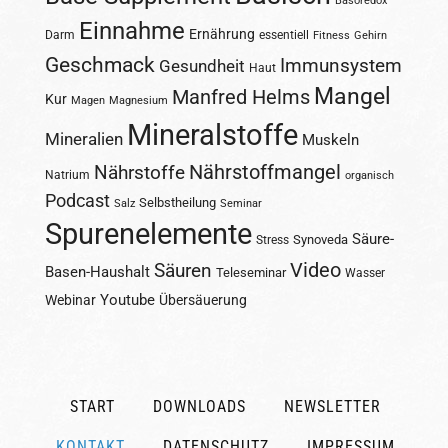
Basoredox
Einnahme
Ernährung
Darm
essentiell
Fitness
Gehirn
Geschmack
Immunsystem
Gesundheit
Haut
Mangel
Manfred Helms
Kur
Magen
Magnesium
Mineralstoffe
Mineralien
Muskeln
Nährstoffmangel
Nährstoffe
Natrium
organisch
Podcast
Selbstheilung
Salz
Seminar
Spurenelemente
Säure-
Synoveda
Stress
Säuren
Video
Basen-Haushalt
Teleseminar
Wasser
Youtube
Webinar
Übersäuerung
START
DOWNLOADS
NEWSLETTER
KONTAKT
DATENSCHUTZ
IMPRESSUM