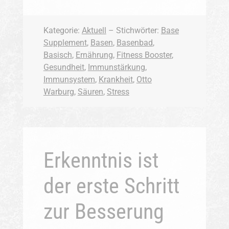
Kategorie:
Aktuell
– Stichwörter:
Base
Supplement
,
Basen
,
Basenbad
,
Basisch
,
Ernährung
,
Fitness Booster
,
Gesundheit
,
Immunstärkung
,
Immunsystem
,
Krankheit
,
Otto
Warburg
,
Säuren
,
Stress
Erkenntnis ist
der erste Schritt
zur Besserung