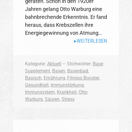
geraten. Schon in den 1920er
Jahren gelang Otto Warburg eine
bahnbrechende Erkenntnis. Er fand
heraus, dass Krebszellen ihre
Energiegewinnung von Atmung…
WEITERLESEN
Kategorie:
Aktuell
– Stichwörter:
Base
Supplement
,
Basen
,
Basenbad
,
Basisch
,
Ernährung
,
Fitness Booster
,
Gesundheit
,
Immunstärkung
,
Immunsystem
,
Krankheit
,
Otto
Warburg
,
Säuren
,
Stress