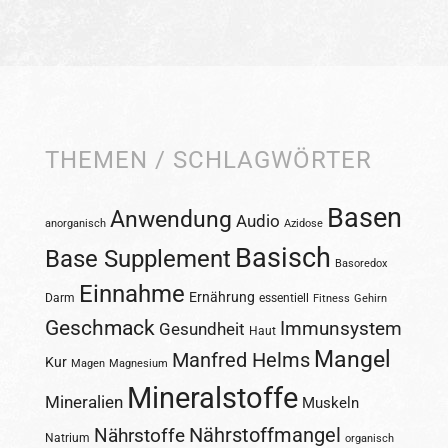
THEMEN / SCHLAGWÖRTER
Basen
Anwendung
Audio
anorganisch
Azidose
Basisch
Base Supplement
Basoredox
Einnahme
Ernährung
Darm
essentiell
Fitness
Gehirn
Geschmack
Immunsystem
Gesundheit
Haut
Mangel
Manfred Helms
Kur
Magen
Magnesium
Mineralstoffe
Mineralien
Muskeln
Nährstoffmangel
Nährstoffe
Natrium
organisch