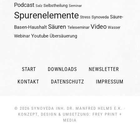
Podcast
Selbstheilung
Salz
Seminar
Spurenelemente
Säure-
Synoveda
Stress
Säuren
Video
Basen-Haushalt
Teleseminar
Wasser
Youtube
Webinar
Übersäuerung
START
DOWNLOADS
NEWSLETTER
KONTAKT
DATENSCHUTZ
IMPRESSUM
© 2026
SYNOVEDA INH. DR. MANFRED HELMS E.K.
·
KONZEPT, DESIGN & UMSETZUNG:
FREY PRINT +
MEDIA