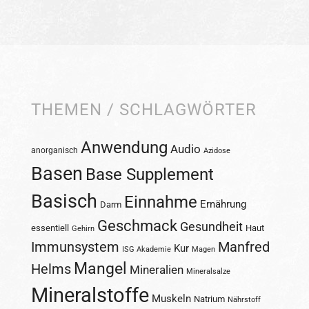
THEMEN / SCHLAGWÖRTER
Anwendung
Audio
anorganisch
Azidose
Basen
Base Supplement
Basisch
Einnahme
Ernährung
Darm
Geschmack
Gesundheit
essentiell
Haut
Gehirn
Immunsystem
Manfred
Kur
ISG Akademie
Magen
Mangel
Helms
Mineralien
Mineralsalze
Mineralstoffe
Muskeln
Natrium
Nährstoff