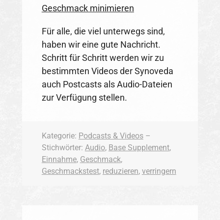
Für alle, die viel unterwegs sind,
haben wir eine gute Nachricht.
Schritt für Schritt werden wir zu
bestimmten Videos der Synoveda
auch Postcasts als Audio-Dateien
zur Verfügung stellen.
Kategorie:
Podcasts & Videos
–
Stichwörter:
Audio
,
Base Supplement
,
Einnahme
,
Geschmack
,
Geschmackstest
,
reduzieren
,
verringern