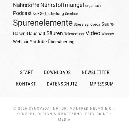
Nährstoffmangel
Nährstoffe
organisch
Podcast
Selbstheilung
Seminar
Salz
Spurenelemente
Säure-
Synoveda
Stress
Säuren
Video
Basen-Haushalt
Teleseminar
Wasser
Youtube
Webinar
Übersäuerung
START
DOWNLOADS
NEWSLETTER
KONTAKT
DATENSCHUTZ
IMPRESSUM
© 2026
SYNOVEDA INH. DR. MANFRED HELMS E.K.
·
KONZEPT, DESIGN & UMSETZUNG:
FREY PRINT +
MEDIA