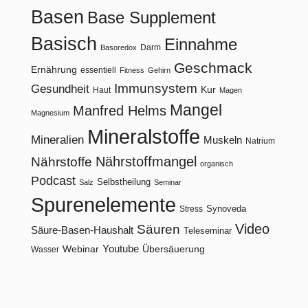
Basen
Base Supplement
Basisch
Einnahme
Darm
Basoredox
Geschmack
Ernährung
essentiell
Fitness
Gehirn
Immunsystem
Gesundheit
Kur
Haut
Magen
Mangel
Manfred Helms
Magnesium
Mineralstoffe
Mineralien
Muskeln
Natrium
Nährstoffmangel
Nährstoffe
organisch
Podcast
Selbstheilung
Salz
Seminar
Spurenelemente
Synoveda
Stress
Video
Säuren
Säure-Basen-Haushalt
Teleseminar
Youtube
Webinar
Übersäuerung
Wasser