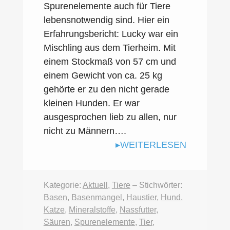
Spurenelemente auch für Tiere
lebensnotwendig sind. Hier ein
Erfahrungsbericht: Lucky war ein
Mischling aus dem Tierheim. Mit
einem Stockmaß von 57 cm und
einem Gewicht von ca. 25 kg
gehörte er zu den nicht gerade
kleinen Hunden. Er war
ausgesprochen lieb zu allen, nur
nicht zu Männern….
WEITERLESEN
Kategorie:
Aktuell
,
Tiere
– Stichwörter:
Basen
,
Basenmangel
,
Haustier
,
Hund
,
Katze
,
Mineralstoffe
,
Nassfutter
,
Säuren
,
Spurenelemente
,
Tier
,