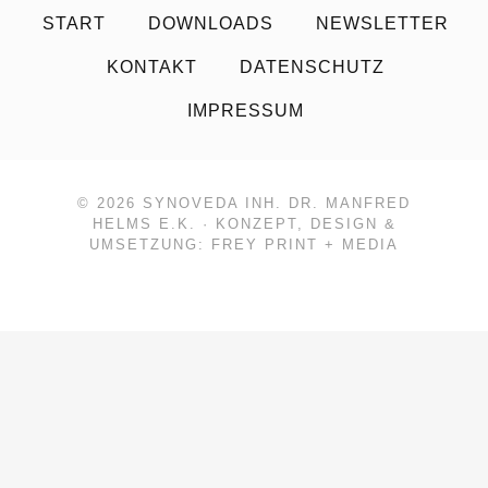
START
DOWNLOADS
NEWSLETTER
KONTAKT
DATENSCHUTZ
IMPRESSUM
© 2026
SYNOVEDA INH. DR. MANFRED
HELMS E.K.
· KONZEPT, DESIGN &
UMSETZUNG:
FREY PRINT + MEDIA
Weitere Informationen über den gesperrten Inhalt.}